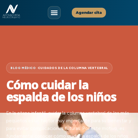
Agendar cita
Asistente Virtual
✕
Disponible ahora
¡Hola!
Soy tu asistente virtual. ¿En qué puedo
ayudarte hoy?
16:24
BLOG MÉDICO ·
CUIDADOS DE LA COLUMNA VERTEBRAL
Cómo cuidar la
espalda de los niños
En la etapa infantil, cuidar la columna vertebral de los más
pequeños es un factor muy importante para su bienestar y
para evitar complicaciones futuras. Por este motivo, es
fundamental conocer cómo cuidar la espalda de los niños.