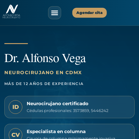
Agendar cita
Asistente Virtual
✕
Disponible ahora
Dr. Alfonso Vega
¡Hola!
Soy tu asistente virtual. ¿En qué puedo
ayudarte hoy?
23:46
NEUROCIRUJANO EN CDMX
MÁS DE 12 AÑOS DE EXPERIENCIA
Neurocirujano certificado
ID
Cédulas profesionales: 3573859, 5446242
Especialista en columna
CV
Cirugía de columna mínimamente invasiva