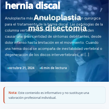
hernia discal
Anuloplastia más disectomía: Una combinación quirúrgica
para el tratamiento de la hernia discal Las patologías de la
columna vertebral, como las hernias discales, pueden
causar una gran cantidad de síntomas debilitantes, desde
dolor intenso hasta limitación en el movimiento. Cuando
una hernia discal se acompaña de inestabilidad vertebral o
degeneración de los discos intervertebrales, el […]
octubre 21, 2024
6 min de lectura
Nota:
Este contenido es informativo y no sustituye una
valoración profesional individual.