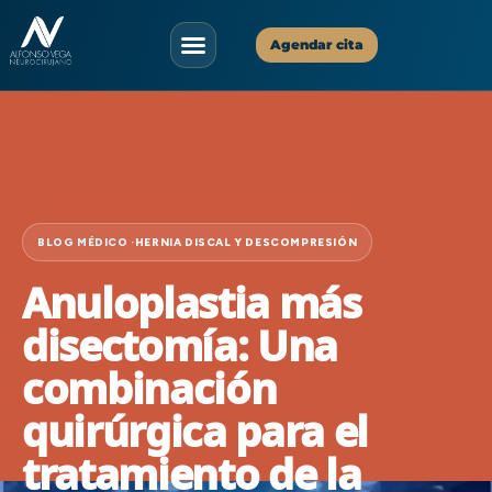
Agendar cita
Asistente Virtual
✕
Disponible ahora
¡Hola!
Soy tu asistente virtual. ¿En qué puedo
ayudarte hoy?
04:45
BLOG MÉDICO ·
HERNIA DISCAL Y DESCOMPRESIÓN
Anuloplastia más
disectomía: Una
combinación
quirúrgica para el
tratamiento de la