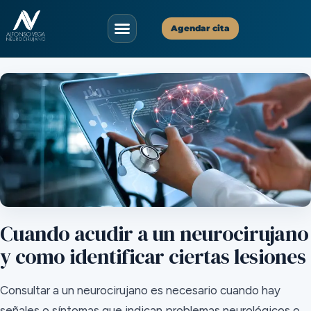
Agendar cita
Asistente Virtual
✕
Disponible ahora
¡Hola!
Soy tu asistente virtual. ¿En qué puedo
ayudarte hoy?
06:17
Cuando acudir a un neurocirujano
y como identificar ciertas lesiones
Consultar a un neurocirujano es necesario cuando hay
señales o síntomas que indican problemas neurológicos o